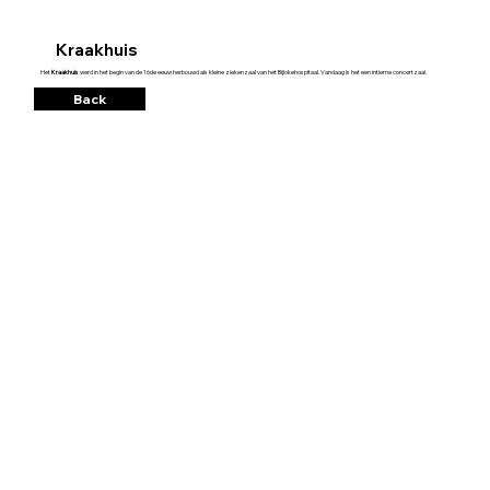
Kraakhuis
Het
Kraakhuis
werd in het begin van de 16de eeuw herbouwd als kleine ziekenzaal van het Bijlokehospitaal. Vandaag is het een intieme concertzaal.
Back