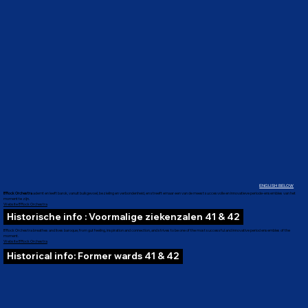
ENGLISH BELOW
B’Rock Orchestra
ademt en leeft barok, vanuit buikgevoel, bezieling en verbondenheid, en streeft ernaar een van de meest succesvolle en innovatieve periode-ensembles van het
moment te zijn.
Website B'Rock Orchestra
Historische info : Voormalige ziekenzalen 41 & 42
B'Rock Orchestra breathes and lives baroque, from gut feeling, inspiration and connection, and strives to be one of the most successful and innovative period ensembles of the
moment.
Website B'Rock Orchestra
Historical info: Former wards 41 & 42